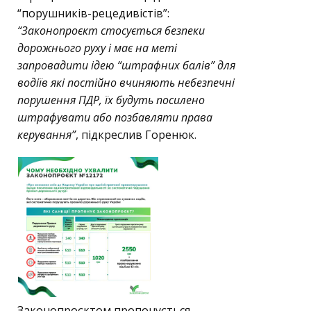
“порушників-рецедивістів”:
“Законопроєкт стосується безпеки
дорожнього руху і має на меті
запровадити ідею “штрафних балів” для
водіїв які постійно вчиняють небезпечні
порушення ПДР, їх будуть посилено
штрафувати або позбавляти права
керування”
, підкреслив Горенюк.
Законопроєктом пропонується