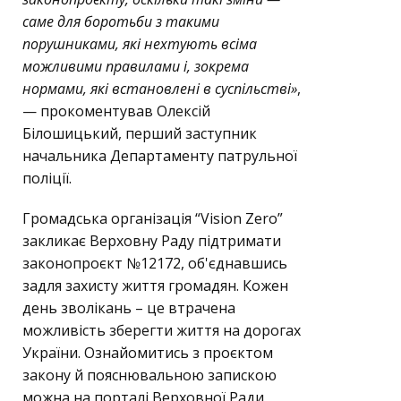
саме для боротьби з такими
порушниками, які нехтують всіма
можливими правилами і, зокрема
нормами, які встановлені в суспільстві»
,
— прокоментував Олексій
Білошицький, перший заступник
начальника Департаменту патрульної
поліції.
Громадська організація “Vision Zero”
закликає Верховну Раду підтримати
законопроєкт №12172, об'єднавшись
задля захисту життя громадян. Кожен
день зволікань – це втрачена
можливість зберегти життя на дорогах
України. Ознайомитись з проєктом
закону й пояснювальною запискою
можна на порталі Верховної Ради