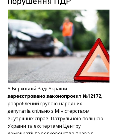
порушення ПДР
У Верховній Раді України
зареєстровано законопроєкт №12172
,
розроблений групою народних
депутатів спільно з Міністерством
внутрішніх справ, Патрульною поліцією
України та експертами Центру
демократії та верховенства права в