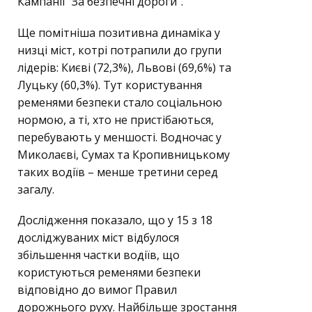
Кампанії “За безпечні дороги”.
Ще помітніша позитивна динаміка у
низці міст, котрі потрапили до групи
лідерів: Києві (72,3%), Львові (69,6%) та
Луцьку (60,3%). Тут користування
ременями безпеки стало соціальною
нормою, а ті, хто не пристібаються,
перебувають у меншості. Водночас у
Миколаєві, Сумах та Кропивницькому
таких водіїв – менше третини серед
загалу.
Дослідження показало, що у 15 з 18
досліджуваних міст відбулося
збільшення частки водіїв, що
користуються ременями безпеки
відповідно до вимог Правил
дорожнього руху. Найбільше зростання