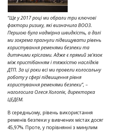
“Ще у 2017 році ми обрали три ключові
фактори ризику, які визначила ВООЗ.
Першою була надмірна швидкість, а далі
ми зокрема прагнули підвищувати рівень
користування ременями безпеки та
дитячими кріслами. Адже є прямий зв’язок
між пристібанням і тяжкістю наслідків
ДТП. За ці роки всі ми провели колосальну
роботу у сфері підвищення рівня
користування ременями безпеки”, –
наголосила Олеся Холопік, директорка
ЦЕДЕМ.
В середньому, рівень використання
ременів безпеки у вивчених містах досяг
45,97%. Проте, у порівнянні з минулим