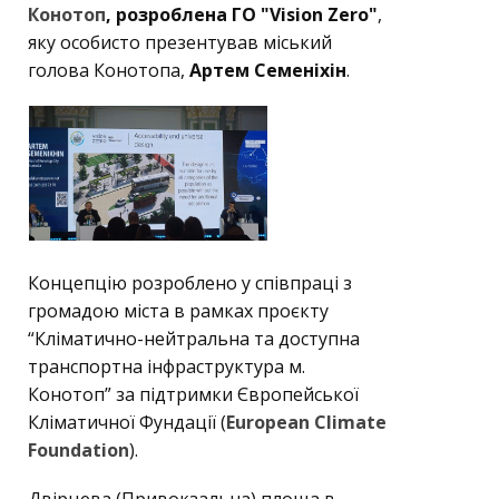
Конотоп
, розроблена ГО "Vision Zero"
,
яку особисто презентував міський
голова Конотопа,
Артем Семеніхін
.
Концепцію розроблено у співпраці з
громадою міста в рамках проєкту
“Кліматично-нейтральна та доступна
транспортна інфраструктура м.
Конотоп” за підтримки Європейської
Кліматичної Фундації (
European Climate
Foundation
).
Двірцева (Привокзальна) площа в