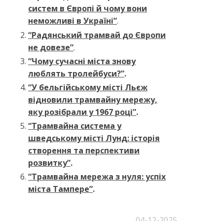
систем в Європі й чому вони
неможливі в Україні”
.
“Радянський трамвай до Європи
не довезе”
.
“Чому сучасні міста знову
люблять тролейбуси?”
.
“У бельгійському місті Льєж
відновили трамвайну мережу,
яку розібрали у 1967 році”
.
“Трамвайна система у
шведському місті Лунд: історія
створення та перспективи
розвитку”
.
“Трамвайна мережа з нуля: успіх
міста Тампере”
.
04-12-2025