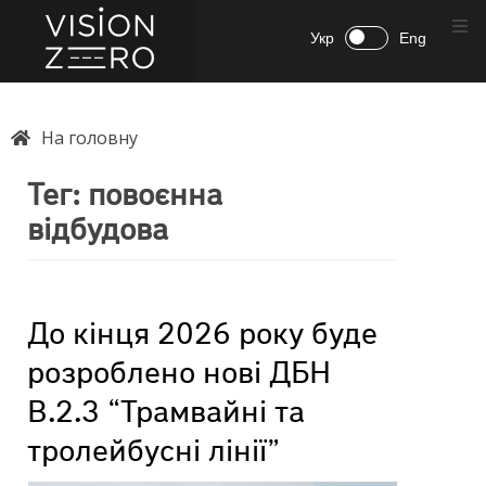
Укр
Eng
На головну
Тег:
повоєнна
відбудова
До кінця 2026 року буде
розроблено нові ДБН
В.2.3 “Трамвайні та
тролейбусні лінії”