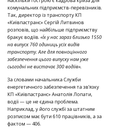
наскільки гострою є кадрова криза для
комунальних підприємств-перевізників.
Так, директор із транспорту КП
«Київпастранс» Сергій Литвинов
розповів, що найбільше підприємству
бракує водіїв.
«Їх у нас зараз близько 1550
на випуск 760 одиниць усіх видів
транспорту. Але для повноцінного
забезпечення цього випуску нам уже
сьогодні не вистачає 300 водіїв».
За словами начальника Служби
енергетичного забезпечення та зв’язку
КП «Київпастранс» Анатолія Лопати,
водії — це не єдина проблема.
Наприклад, у його службі за штатним
розписом має бути 610 працівників, а за
фактом — 406.