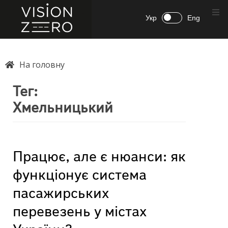
Укр
Eng
На головну
Тег:
Хмельницький
Працює, але є нюанси: як
функціонує система
пасажирських
перевезень у містах