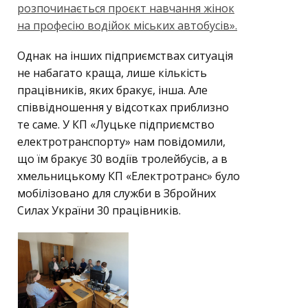
розпочинається проєкт навчання жінок
на професію водійок міських автобусів».
Однак на інших підприємствах ситуація
не набагато краща, лише кількість
працівників, яких бракує, інша. Але
співвідношення у відсотках приблизно
те саме. У КП «Луцьке підприємство
електротранспорту» нам повідомили,
що їм бракує 30 водіїв тролейбусів, а в
хмельницькому КП «Електротранс» було
мобілізовано для служби в Збройних
Силах України 30 працівників.