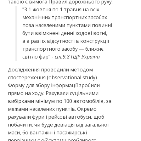
такою є вимога Правил дорожнього руху:
"З 1 жовтня по 1 травня на всіх
механічних транспортних засобах
поза населеними пунктами повинні
бути ввімкнені денні ходові вогні,
а в разі їх відсутності в конструкції
транспортного засобу — ближнє
світло фар" -
ст.9.8 ПДР України
Дослідження проводили методом
спостереження (observational study).
Форму для збору інформації зробили
прямо на ходу. Рахували суцільними
вибірками мінімум по 100 автомобілів, за
межами населених пунктів. Окремо
рахували фури і рейсові автобуси, щоб
побачити, чи буде девіація від загальної
маси, бо вантажні і пасажирські
первізники є об'єктами особливого