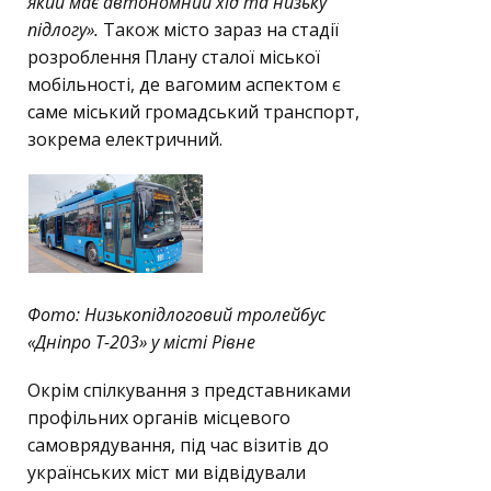
який має автономний хід та низьку
підлогу».
Також місто зараз на стадії
розроблення Плану сталої міської
мобільності, де вагомим аспектом є
саме міський громадський транспорт,
зокрема електричний.
Фото: Низькопідлоговий тролейбус
«Дніпро Т-203» у місті Рівне
Окрім спілкування з представниками
профільних органів місцевого
самоврядування, під час візитів до
українських міст ми відвідували