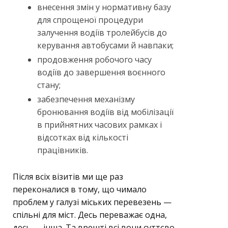
внесення змін у нормативну базу
для спрощеної процедури
залучення водіїв тролейбусів до
керування автобусами й навпаки;
продовження робочого часу
водіїв до завершення воєнного
стану;
забезпечення механізму
бронювання водіїв від мобілізації
в прийнятних часових рамках і
відсотках від кількості
працівників.
Після всіх візитів ми ще раз
переконалися в тому, що чимало
проблем у галузі міських перевезень —
спільні для міст. Десь переважає одна,
десь — інша. Та врешті всі вони суттєво