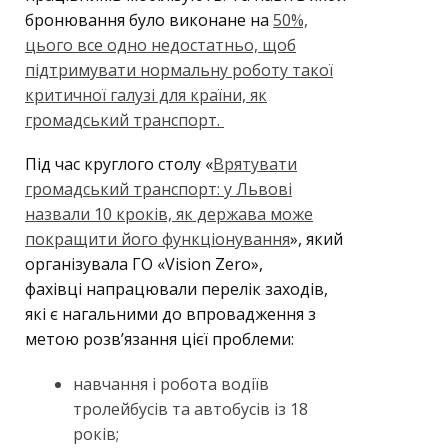
бронювання було виконане на
50%,
цього все одно недостатньо, щоб
підтримувати нормальну роботу такої
критичної галузі для країни, як
громадський транспорт.
Під час круглого столу «
Врятувати
громадський транспорт: у Львові
назвали 10 кроків, як держава може
покращити його функціонування
», який
організувала ГО «Vision Zero»,
фахівці напрацювали перелік заходів,
які є нагальними до впровадження з
метою розв’язання цієї проблеми:
навчання і робота водіїв
тролейбусів та автобусів із 18
років;