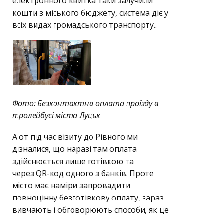
електронного квитка таки залучили
кошти з міського бюджету, система діє у
всіх видах громадського транспорту..
Фото: Безконтактна оплата проїзду в
тролейбусі міста Луцьк
А от під час візиту до Рівного ми
дізналися, що наразі там оплата
здійснюється лише готівкою та
через QR-код одного з банків. Проте
місто має наміри запровадити
повноцінну безготівкову оплату, зараз
вивчають і обговорюють способи, як це