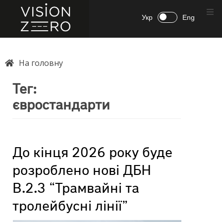
Укр
Eng
На головну
Тег:
євростандарти
До кінця 2026 року буде
розроблено нові ДБН
В.2.3 “Трамвайні та
тролейбусні лінії”