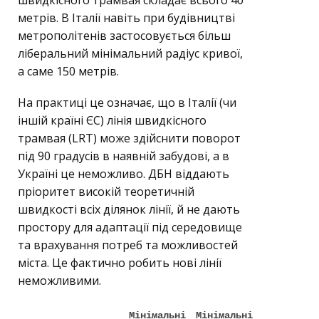
швидкісного трамвая складає всього 40
метрів. В Італії навіть при будівництві
метрополітенів застосовується більш
ліберальний мінімальний радіус кривої,
а саме 150 метрів.
На практиці це означає, що в Італії (чи
іншій країні ЄС) лінія швидкісного
трамвая (LRT) може здійснити поворот
під 90 градусів в наявній забудові, а в
Україні це неможливо. ДБН віддають
пріоритет високій теоретичній
швидкості всіх ділянок лінії, й не дають
простору для адаптації під середовище
та врахування потреб та можливостей
міста. Це фактично робить нові лінії
неможливими.
Мінімальні
Мінімальні