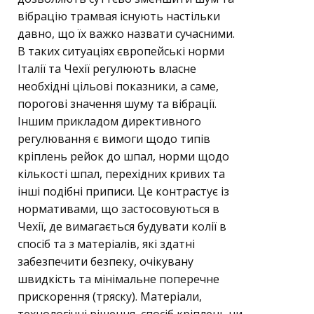
вібрацію трамвая існують настільки
давно, що їх важко назвати сучасними.
В таких ситуаціях європейські норми
Італії та Чехії регулюють власне
необхідні цільові показники, а саме,
порогові значення шуму та вібрації.
Іншим прикладом директивного
регулювання є вимоги щодо типів
кріплень рейок до шпал, норми щодо
кількості шпал, перехідних кривих та
інші подібні приписи. Це контрастує із
нормативами, що застосовуються в
Чехії, де вимагається будувати колії в
спосіб та з матеріалів, які здатні
забезпечити безпеку, очікувану
швидкість та мінімальне поперечне
прискорення (тряску). Матеріали,
технологічні рішення, спосіб кріплень чи