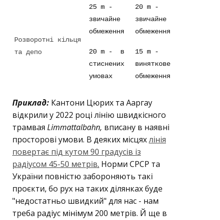
25 m -
20 m -
звичайне
звичайне
обмеження
обмеження
Розворотні кільця
20 m - в
15 m -
та депо
стиснених
виняткове
умовах
обмеження
Приклад:
Кантони Цюрих та Ааргау
відкрили у 2022 році лінію швидкісного
трамвая
Limmattalbahn,
вписану в наявні
просторові умови. В деяких місцях
лінія
повертає під кутом 90 градусів із
радіусом 45-50 метрів
.
Норми СРСР та
України повністю забороняють такі
проєкти, бо рух на таких ділянках буде
"недостатньо швидкий" для нас - нам
треба радіус мінімум 200 метрів. Й ще в