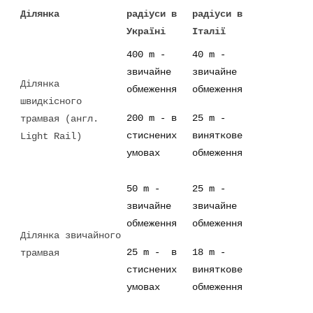
Ділянка
радіуси в
радіуси в
Україні
Італії
400 m -
40 m -
звичайне
звичайне
Ділянка
обмеження
обмеження
швидкісного
200 m - в
25 m -
трамвая (англ.
стиснених
виняткове
Light Rail)
умовах
обмеження
50 m -
25 m -
звичайне
звичайне
обмеження
обмеження
Ділянка звичайного
25 m - в
18 m -
трамвая
стиснених
виняткове
умовах
обмеження