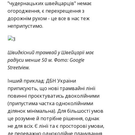
"чудернацьких швейцарців" немає
огородження, є перехрещення з
дорожнім рухом - це все в нас теж
неприпустимо.
Швидкісний трамвай у Швейцарії має
радіуси менше 50 м. Фото: Google
Streetview.
Інший приклад: ДБН України
приписують, що нові трамвайні лінії
повинні проєктуватись двоколійними
(припустима частка одноколійними
ділянок мінімальна). Для більшості умов
це розумне й потрібне рішення, однак
не для всіх. Є лінії та є просторові умови,
де переважно одноколійне планування