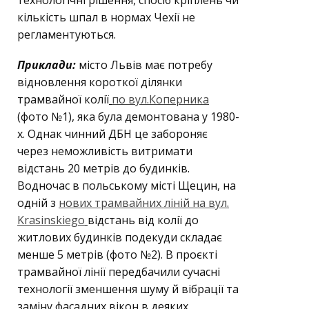
кількість шпал в нормах Чехії не
регламентуються.
Приклади:
місто Львів має потребу
відновлення короткої ділянки
трамвайної колії
по вул.Коперника
(фото №1), яка була демонтована у 1980-
х. Однак чинний ДБН це забороняє
через неможливість витримати
відстань 20 метрів до будинків.
Водночас в польському місті Щецин, на
одній з
нових трамвайних ліній на вул.
Krasinskiego
відстань від колії до
житлових будинків подекуди складає
менше 5 метрів (фото №2). В проєкті
трамвайної лінії передбачили сучасні
технології зменшення шуму й вібрації та
заміну фасадних вікон в деяких