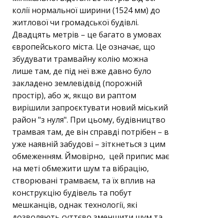
колії нормальної ширини (1524 мм) до
житлової чи громадської будівлі.
Двадцять метрів – це багато в умовах
європейського міста. Це означає, що
збудувати трамвайну колію можна
лише там, де під неї вже давно було
закладено землевідвід (порожній
простір), або ж, якщо ви раптом
вирішили запроєктувати новий міський
район "з нуля". При цьому, будівництво
трамвая там, де він справді потрібен – в
уже наявній забудові – зіткнеться з цим
обмеженням. Ймовірно, цей припис має
на меті обмежити шум та вібрацію,
створювані трамваєм, та їх вплив на
конструкцію будівель та побут
мешканців, однак технології, які
дозволяють суттєво зменшити шум та