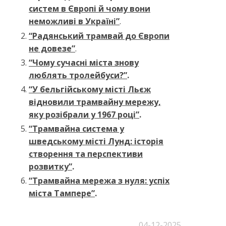
систем в Європі й чому вони
неможливі в Україні”
.
“Радянський трамвай до Європи
не довезе”
.
“Чому сучасні міста знову
люблять тролейбуси?”
.
“У бельгійському місті Льєж
відновили трамвайну мережу,
яку розібрали у 1967 році”
.
“Трамвайна система у
шведському місті Лунд: історія
створення та перспективи
розвитку”
.
“Трамвайна мережа з нуля: успіх
міста Тампере”
.
04-12-2025