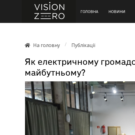
ГОЛОВНА
НОВИНИ
/
На головну
Публікації
Як електричному громадс
майбутньому?