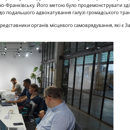
ано-Франківську. Його метою було продемонструвати здій
одо подальшого адвокатування галузі громадського тра
представники органів місцевого самоврядування, які є